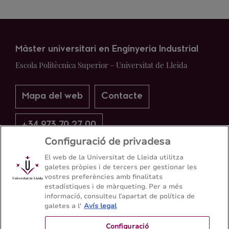
Màster universitari en Enginyeria Industrial
Escola Politècnica Superior - Universitat de Lleida
Mapa del web
Contacte
+34 973 70 27 00
Configuració de privadesa
El web de la Universitat de Lleida utilitza
galetes pròpies i de tercers per gestionar les
vostres preferències amb finalitats
estadístiques i de màrqueting. Per a més
informació, consulteu l’apartat de política de
galetes a l'
Avís legal
Configuració