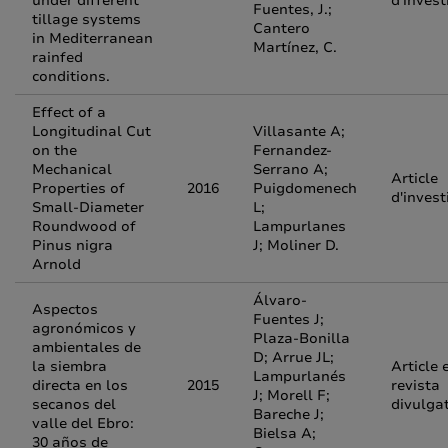
under different
d'invest
Fuentes, J.;
tillage systems
Cantero
in Mediterranean
Martínez, C.
rainfed
conditions.
Effect of a
Longitudinal Cut
Villasante A;
on the
Fernandez-
Mechanical
Serrano A;
Article
Properties of
2016
Puigdomenech
d'invest
Small-Diameter
L;
Roundwood of
Lampurlanes
Pinus nigra
J; Moliner D.
Arnold
Álvaro-
Aspectos
Fuentes J;
agronómicos y
Plaza-Bonilla
ambientales de
D; Arrue JL;
la siembra
Article 
Lampurlanés
directa en los
2015
revista
J; Morell F;
secanos del
divulga
Bareche J;
valle del Ebro:
Bielsa A;
30 años de