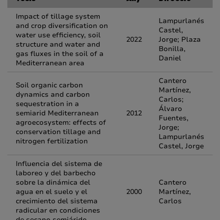
Impact of tillage system
Lampurlanés
and crop diversification on
Castel,
water use efficiency, soil
2022
Jorge; Plaza
structure and water and
Bonilla,
gas fluxes in the soil of a
Daniel
Mediterranean area
Cantero
Soil organic carbon
Martínez,
dynamics and carbon
Carlos;
sequestration in a
Álvaro
semiarid Mediterranean
2012
Fuentes,
agroecosystem: effects of
Jorge;
conservation tillage and
Lampurlanés
nitrogen fertilization
Castel, Jorge
Influencia del sistema de
laboreo y del barbecho
sobre la dinámica del
Cantero
agua en el suelo y el
2000
Martínez,
crecimiento del sistema
Carlos
radicular en condiciones
de secano semiárido