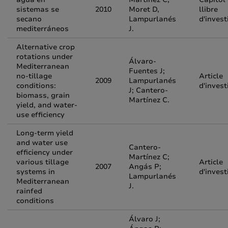
sistemas se
2010
Moret D,
llibre
secano
Lampurlanés
d'invest
mediterráneos
J.
Alternative crop
rotations under
Álvaro-
Mediterranean
Fuentes J;
no-tillage
Article
2009
Lampurlanés
conditions:
d'invest
J; Cantero-
biomass, grain
Martínez C.
yield, and water-
use efficiency
Long-term yield
and water use
Cantero-
efficiency under
Martínez C;
various tillage
Article
2007
Angás P;
systems in
d'invest
Lampurlanés
Mediterranean
J.
rainfed
conditions
Álvaro J;