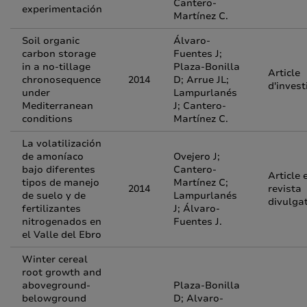
Cantero-
experimentación
Martínez C.
Soil organic
Álvaro-
carbon storage
Fuentes J;
in a no-tillage
Plaza-Bonilla
Article
chronosequence
2014
D; Arrue JL;
d'invest
under
Lampurlanés
Mediterranean
J; Cantero-
conditions
Martínez C.
La volatilización
de amoníaco
Ovejero J;
bajo diferentes
Cantero-
Article 
tipos de manejo
Martínez C;
2014
revista
de suelo y de
Lampurlanés
divulga
fertilizantes
J; Álvaro-
nitrogenados en
Fuentes J.
el Valle del Ebro
Winter cereal
root growth and
aboveground-
Plaza-Bonilla
belowground
D; Alvaro-