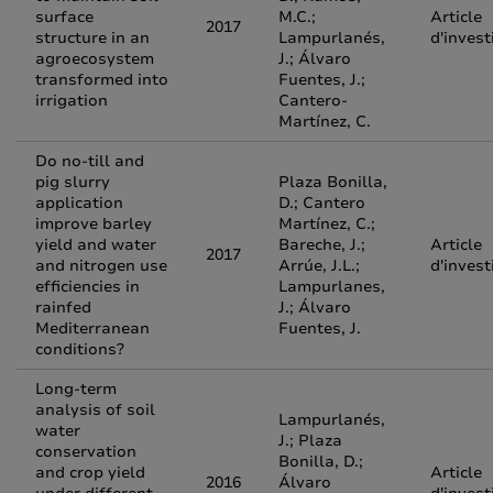
surface
M.C.;
Article
2017
structure in an
Lampurlanés,
d'invest
agroecosystem
J.; Álvaro
transformed into
Fuentes, J.;
irrigation
Cantero-
Martínez, C.
Do no-till and
pig slurry
Plaza Bonilla,
application
D.; Cantero
improve barley
Martínez, C.;
yield and water
Bareche, J.;
Article
2017
and nitrogen use
Arrúe, J.L.;
d'invest
efficiencies in
Lampurlanes,
rainfed
J.; Álvaro
Mediterranean
Fuentes, J.
conditions?
Long-term
analysis of soil
Lampurlanés,
water
J.; Plaza
conservation
Bonilla, D.;
and crop yield
Article
2016
Álvaro