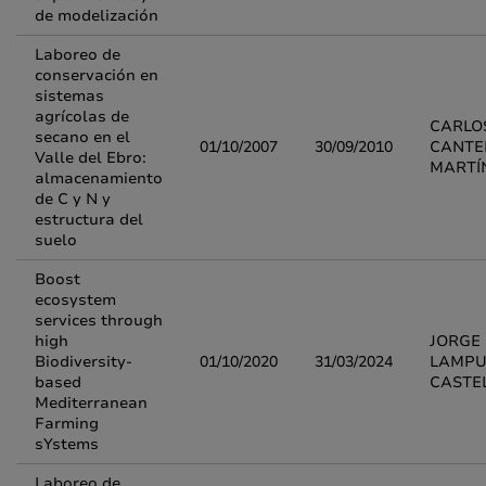
de modelización
Laboreo de
conservación en
sistemas
agrícolas de
CARLO
secano en el
01/10/2007
30/09/2010
CANTE
Valle del Ebro:
MARTÍ
almacenamiento
de C y N y
estructura del
suelo
Boost
ecosystem
services through
high
JORGE
Biodiversity-
01/10/2020
31/03/2024
LAMPU
based
CASTE
Mediterranean
Farming
sYstems
Laboreo de