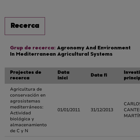
Recerca
Grup de recerca:
Agronomy And Environment
In Mediterranean Agricultural Systems
Projectes de
Data
Invest
Data fi
recerca
inici
princi
Agricultura de
conservación en
agrosistemas
CARLO
mediterráneos:
01/01/2011
31/12/2013
CANTE
Actividad
MARTÍ
biológica y
almacenamiento
de C y N