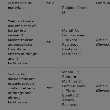
resistencia de
2012
J,
Llibre d
materiales.
Puigdomènech
Ll.
Yield and water
use efficiency of
barley in a
Morell FJ;
semiarid
Lampurlanés
Mediterranean
J; Álvaro-
Article
2011
agroecosystem:
Fuentes J;
d'invest
Long-term
Cantero-
effects of tillage
Martínez C
and N
fertilization
Morell FJ;
Soil carbon
Cantero-
dioxide flux and
Martínez C;
organic carbon
Lampurlanés
Article
content: effects
2011
J; Plaza-
d'invest
of tillage and
Bonilla D;
nitrogen
Álvaro-
fertilization
Fuentes J