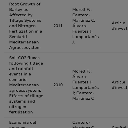
Root Growth of
Barley as
Morell FJ;
Affected by
Cantero-
Tillage Systems
Martínez C;
Article
and Nitrogen
2011
Álvaro-
d'invest
Fertilization in a
Fuentes J;
Semiarid
Lampurlanés
Mediterranean
J.
Agroecosystem
Soil CO2 fluxes
following tillage
and rainfall
Morell FJ;
events in a
Álvaro-
semiarid
Fuentes J;
Article
Mediterranean
2010
Lampurlanés
d'invest
agroecosystem:
J; Cantero-
Effects of tillage
Martínez C
systems and
nitrogen
fertilization
Economía del
Cantero-
agua en
Martínez C,
Capítol