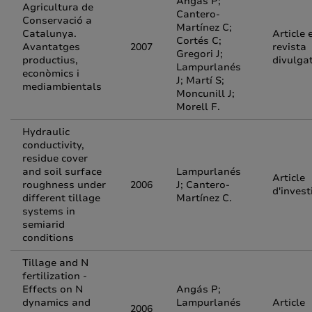
Ángas P;
Agricultura de
Cantero-
Conservació a
Martínez C;
Catalunya.
Article 
Cortés C;
Avantatges
2007
revista
Gregori J;
productius,
divulga
Lampurlanés
econòmics i
J; Martí S;
mediambientals
Moncunill J;
Morell F.
Hydraulic
conductivity,
residue cover
and soil surface
Lampurlanés
Article
roughness under
2006
J; Cantero-
d'invest
different tillage
Martínez C.
systems in
semiarid
conditions
Tillage and N
fertilization -
Effects on N
Angás P;
dynamics and
Lampurlanés
Article
2006