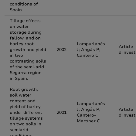
conditions of
Spain
Tillage effects
on water
storage during
fallow, and on
barley root
Lampurlanés
Article
growth and yield
2002
J; Angás P;
d'invest
in two
Cantero C.
contrasting soils
of the semi-arid
Segarra region
in Spain.
Root growth,
soil water
content and
Lampurlanés
yield of barley
J; Angás P;
Article
under different
2001
Cantero-
d'invest
tillage systems
Martínez C.
on two soils in
semiarid
conditions.