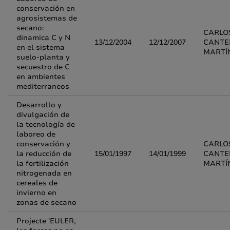
conservación en
agrosistemas de
secano:
CARLO
dinamica C y N
13/12/2004
12/12/2007
CANTE
en el sistema
MARTÍ
suelo-planta y
secuestro de C
en ambientes
mediterraneos
Desarrollo y
divulgación de
la tecnología de
laboreo de
conservación y
CARLO
la reducción de
15/01/1997
14/01/1999
CANTE
la fertilización
MARTÍ
nitrogenada en
cereales de
invierno en
zonas de secano
Projecte 'EULER,