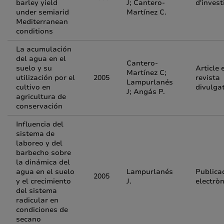
barley yield
J; Cantero-
d'invest
under semiarid
Martínez C.
Mediterranean
conditions
La acumulación
del agua en el
Cantero-
suelo y su
Article 
Martínez C;
utilización por el
2005
revista
Lampurlanés
cultivo en
divulga
J; Angás P.
agricultura de
conservación
Influencia del
sistema de
laboreo y del
barbecho sobre
la dinámica del
agua en el suelo
Lampurlanés
Publica
2005
y el crecimiento
J.
electròn
del sistema
radicular en
condiciones de
secano