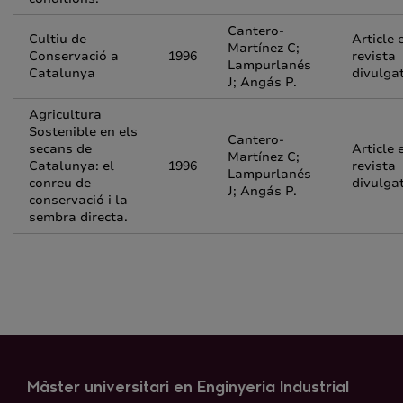
Cantero-
Cultiu de
Article 
Martínez C;
Conservació a
1996
revista
Lampurlanés
Catalunya
divulga
J; Angás P.
Agricultura
Sostenible en els
Cantero-
secans de
Article 
Martínez C;
Catalunya: el
1996
revista
Lampurlanés
conreu de
divulga
J; Angás P.
conservació i la
sembra directa.
Màster universitari en Enginyeria Industrial