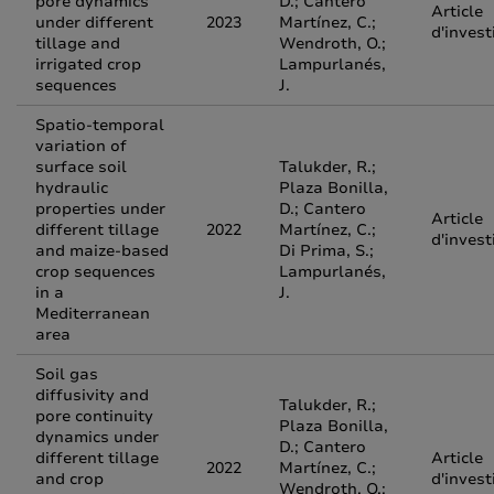
pore dynamics
D.; Cantero
Article
under different
2023
Martínez, C.;
d'invest
tillage and
Wendroth, O.;
irrigated crop
Lampurlanés,
sequences
J.
Spatio‑temporal
variation of
surface soil
Talukder, R.;
hydraulic
Plaza Bonilla,
properties under
D.; Cantero
Article
different tillage
2022
Martínez, C.;
d'invest
and maize‑based
Di Prima, S.;
crop sequences
Lampurlanés,
in a
J.
Mediterranean
area
Soil gas
diffusivity and
Talukder, R.;
pore continuity
Plaza Bonilla,
dynamics under
D.; Cantero
different tillage
Article
2022
Martínez, C.;
and crop
d'invest
Wendroth, O.;