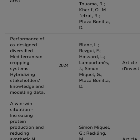
area
Touama, R.;
Kherif, O.; M
´etral, R.;
Plaza Bonilla,
D.
Performance of
co-designed
Blanc, L.;
diversified
Rezgui, F.;
Mediterranean
Hossard, L.;
cropping
Lampurlanés,
Article
2024
systems:
J.; Simon
d'invest
Hybridizing
Miquel, G.;
stakeholders'
Plaza Bonilla,
knowledge and
D.
modelling data.
A win-win
situation -
Increasing
protein
production and
Simon Miquel,
reducing
G.; Reckling,
synthetic N
M.,
Article