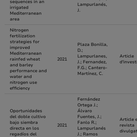
sequences in an
Lampurlanés,
irrigated
J.
Mediterranean
area
Nitrogen
fertilization
strategies for
Plaza Bonilla,
improved
D.;
Mediterranean
Lampurlanes,
Article
rainfed wheat
2021
J.; Fernandez,
d'invest
and barley
F.G.; Cantero-
performance and
Martínez, C.
water and
nitrogen use
efficiency
Fernández
Ortega J.;
Oportunidades
Álvaro
del doble cultivo
Fuentes, J.;
Article 
bajo siembra
Fanlo R.;
2021
revista
directa en los
Lampurlanés
divulga
regadíos del
J.; Ramos