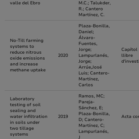
valle del Ebro
M.C.; Talukder,
R.; Cantero
Martínez, C.
Plaza-Bonilla,
Daniel;
Álvaro-
No-Till farming
Fuentes,
systems to
Jorge;
Capítol
reduce nitrous
2020
Lampurlanés,
llibre
oxide emissions
Jorge;
d'invest
and increase
Arrúe,José
methane uptake
Luis; Cantero-
Martínez,
Carlos
Ramos, MC;
Laboratory
Pareja-
testing of soil
Sánchez, E;
sealing and
Plaza-Bonilla,
water infiltration
2019
Acta co
D; Cantero-
in soils under
Martínez, C;
two tillage
Lampurlanés,
systems
J