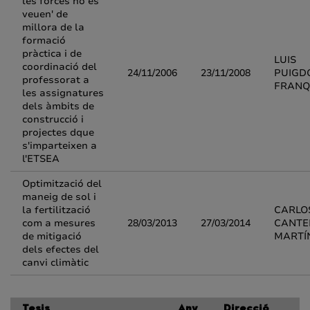
les forces no es
veuen' de
millora de la
formació
pràctica i de
LUIS
coordinació del
24/11/2006
23/11/2008
PUIGD
professorat a
FRANQ
les assignatures
dels àmbits de
construcció i
projectes dque
s'imparteixen a
l'ETSEA
Optimització del
maneig de sol i
la fertilització
CARLO
com a mesures
28/03/2013
27/03/2014
CANTE
de mitigació
MARTÍ
dels efectes del
canvi climàtic
Tesis
Any
Direcció