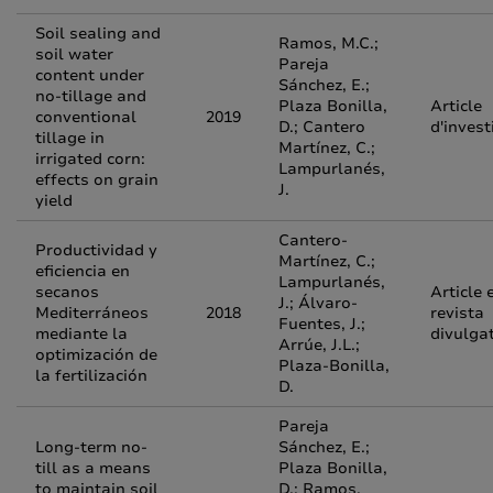
Soil sealing and
Ramos, M.C.;
soil water
Pareja
content under
Sánchez, E.;
no-tillage and
Plaza Bonilla,
Article
conventional
2019
D.; Cantero
d'invest
tillage in
Martínez, C.;
irrigated corn:
Lampurlanés,
effects on grain
J.
yield
Cantero-
Productividad y
Martínez, C.;
eficiencia en
Lampurlanés,
secanos
Article 
J.; Álvaro-
Mediterráneos
2018
revista
Fuentes, J.;
mediante la
divulga
Arrúe, J.L.;
optimización de
Plaza-Bonilla,
la fertilización
D.
Pareja
Long-term no-
Sánchez, E.;
till as a means
Plaza Bonilla,
to maintain soil
D.; Ramos,