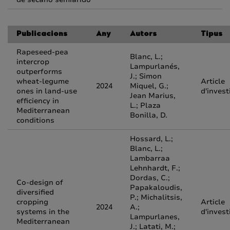
Publicacions
Any
Autors
Tipus
Rapeseed-pea
Blanc, L.;
intercrop
Lampurlanés,
outperforms
J.; Simon
wheat-legume
Article
2024
Miquel, G.;
ones in land-use
d'invest
Jean Marius,
efficiency in
L.; Plaza
Mediterranean
Bonilla, D.
conditions
Hossard, L.;
Blanc, L.;
Lambarraa
Lehnhardt, F.;
Dordas, C.;
Co-design of
Papakaloudis,
diversified
P.; Michalitsis,
cropping
Article
2024
A.;
systems in the
d'invest
Lampurlanes,
Mediterranean
J.; Latati, M.;