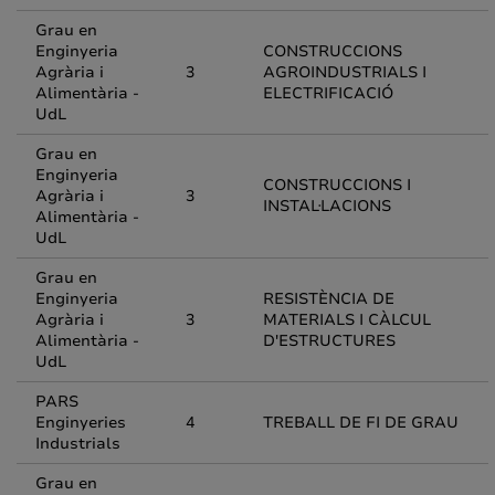
Grau en
Enginyeria
CONSTRUCCIONS
Agrària i
3
AGROINDUSTRIALS I
Alimentària -
ELECTRIFICACIÓ
UdL
Grau en
Enginyeria
CONSTRUCCIONS I
Agrària i
3
INSTAL·LACIONS
Alimentària -
UdL
Grau en
Enginyeria
RESISTÈNCIA DE
Agrària i
3
MATERIALS I CÀLCUL
Alimentària -
D'ESTRUCTURES
UdL
PARS
Enginyeries
4
TREBALL DE FI DE GRAU
Industrials
Grau en