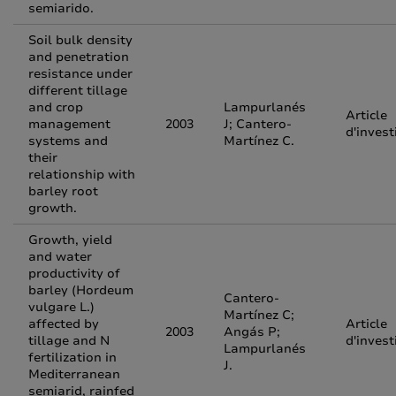
semiarido.
Soil bulk density
and penetration
resistance under
different tillage
and crop
Lampurlanés
Article
management
2003
J; Cantero-
d'invest
systems and
Martínez C.
their
relationship with
barley root
growth.
Growth, yield
and water
productivity of
barley (Hordeum
Cantero-
vulgare L.)
Martínez C;
affected by
Article
2003
Angás P;
tillage and N
d'invest
Lampurlanés
fertilization in
J.
Mediterranean
semiarid, rainfed