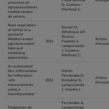
Plaza-Bonilla
divulga
amoniaco en
D; Cantero-
agroecosistemas
Martínez C.
mediterráneos
de secano.
Root respiration
Morell FJ;
of barley in a
Whitmore AP;
semiarid
Álvaro-
Mediterranean
Article
2012
Fuentes J;
agroecosystem:
d'invest
Lampurlanés
field and
J; Cantero-
modelling
Martínez C;
approaches
An automated
disc infiltrometer
Moret-
for infiltration
Fernández D;
Article
rate
2012
González G;
d'invest
measurements
Lampurlanés
using a
J; Vicente J.
microflowmeter
Fernández A,
Problemas de
Lampurlanés