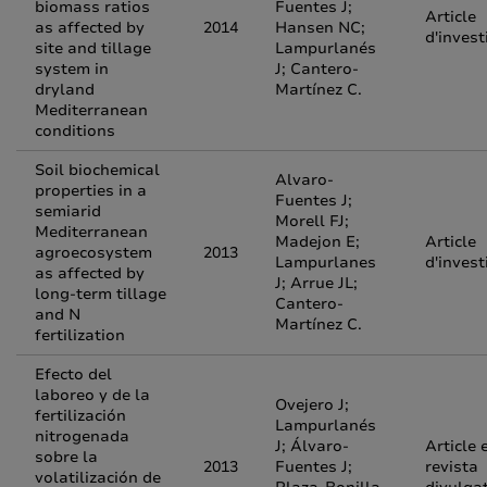
biomass ratios
Fuentes J;
Article
as affected by
2014
Hansen NC;
d'invest
site and tillage
Lampurlanés
system in
J; Cantero-
dryland
Martínez C.
Mediterranean
conditions
Soil biochemical
Alvaro-
properties in a
Fuentes J;
semiarid
Morell FJ;
Mediterranean
Madejon E;
Article
agroecosystem
2013
Lampurlanes
d'invest
as affected by
J; Arrue JL;
long-term tillage
Cantero-
and N
Martínez C.
fertilization
Efecto del
laboreo y de la
Ovejero J;
fertilización
Lampurlanés
nitrogenada
J; Álvaro-
Article 
sobre la
2013
Fuentes J;
revista
volatilización de