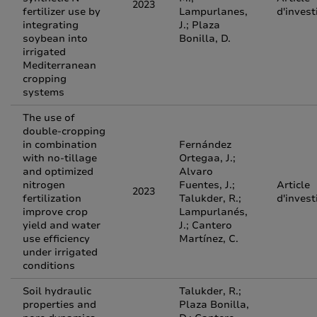
2023
fertilizer use by
Lampurlanes,
d'invest
integrating
J.; Plaza
soybean into
Bonilla, D.
irrigated
Mediterranean
cropping
systems
The use of
double-cropping
in combination
Fernández
with no-tillage
Ortegaa, J.;
and optimized
Alvaro
nitrogen
Fuentes, J.;
Article
2023
fertilization
Talukder, R.;
d'invest
improve crop
Lampurlanés,
yield and water
J.; Cantero
use efficiency
Martínez, C.
under irrigated
conditions
Soil hydraulic
Talukder, R.;
properties and
Plaza Bonilla,