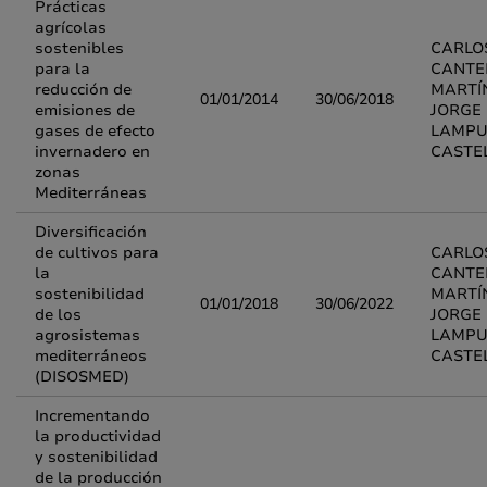
Prácticas
agrícolas
sostenibles
CARLO
para la
CANTE
reducción de
MARTÍ
01/01/2014
30/06/2018
emisiones de
JORGE
gases de efecto
LAMPU
invernadero en
CASTE
zonas
Mediterráneas
Diversificación
de cultivos para
CARLO
la
CANTE
sostenibilidad
MARTÍ
01/01/2018
30/06/2022
de los
JORGE
agrosistemas
LAMPU
mediterráneos
CASTE
(DISOSMED)
Incrementando
la productividad
y sostenibilidad
de la producción