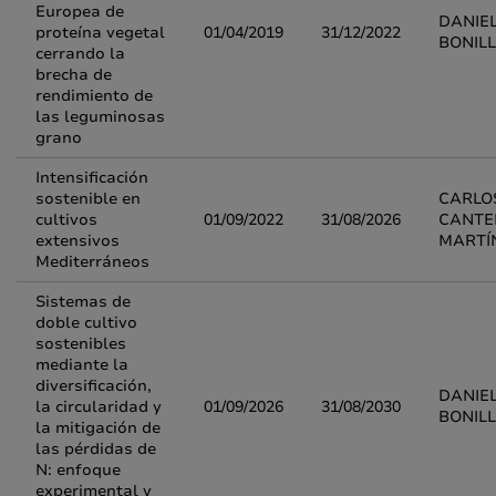
Europea de
DANIE
proteína vegetal
01/04/2019
31/12/2022
BONIL
cerrando la
brecha de
rendimiento de
las leguminosas
grano
Intensificación
sostenible en
CARLO
cultivos
01/09/2022
31/08/2026
CANTE
extensivos
MARTÍ
Mediterráneos
Sistemas de
doble cultivo
sostenibles
mediante la
diversificación,
DANIE
la circularidad y
01/09/2026
31/08/2030
BONIL
la mitigación de
las pérdidas de
N: enfoque
experimental y